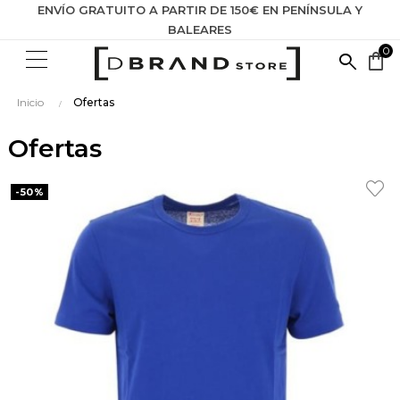
ENVÍO GRATUITO A PARTIR DE 150€ EN PENÍNSULA Y
BALEARES
0
BUSCA
shopping_bag
AQUÍ
Inicio
Ofertas
...
Ofertas
-50%