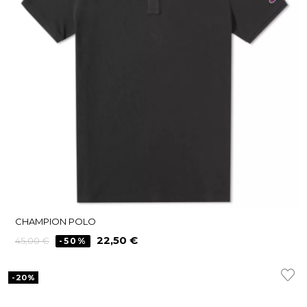
CHAMPION POLO
Precio
Precio
22,50 €
45,00 €
-50%
regular
-20%