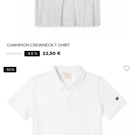
CHAMPION CREWNECK T-SHIRT
Precio
Precio
22,50 €
45,00 €
-50%
regular
-50%