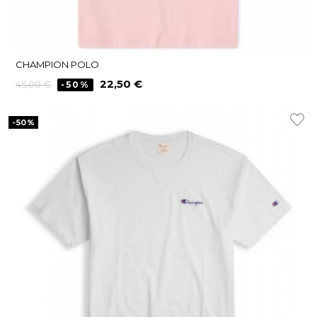
CHAMPION POLO
Precio
Precio
22,50 €
45,00 €
-50%
regular
-50%