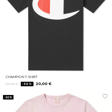
CHAMPION T-SHIRT
Precio
Precio
20,00 €
40,00 €
-50%
regular
-50%