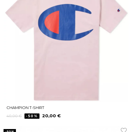
CHAMPION T-SHIRT
Precio
Precio
20,00 €
40,00 €
-50%
regular
-50%