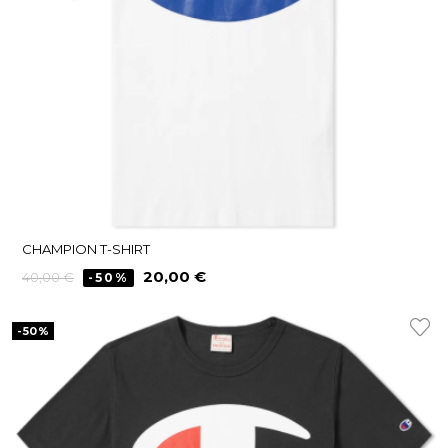
CHAMPION T-SHIRT
Precio
Precio
20,00 €
40,00 €
-50%
regular
-50%