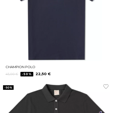
CHAMPION POLO
Precio
Precio
22,50 €
45,00 €
-50%
regular
-50%