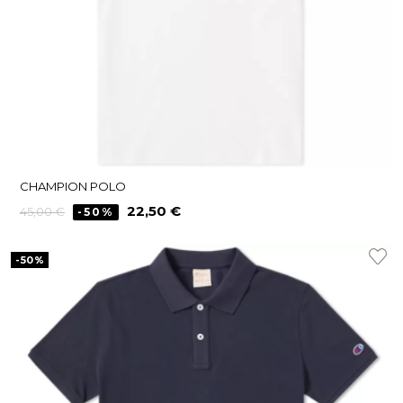
CHAMPION POLO
Precio
Precio
22,50 €
45,00 €
-50%
regular
-50%