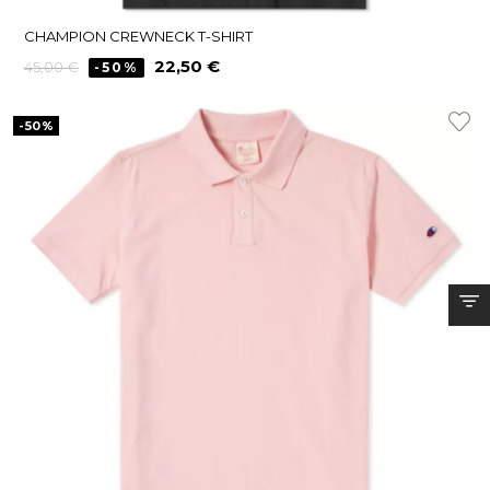
CHAMPION CREWNECK T-SHIRT
Precio
Precio
22,50 €
45,00 €
-50%
regular
-50%